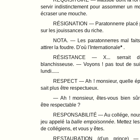
servir indistinctement pour assommer un mo
écraser une mouche.
RÉSIGNATION — Paratonnerre placé pa
sur les jouissances du riche.
NOTA. — Les paratonnerres mal faits 
attirer la foudre. D'où l'Internationale
.
RÉSISTANCE — X... serrait 
blanchisseuse. — Voyons ! pas tout de suit
lundi......
RESPECT — Ah ! monsieur, quelle ép
sait plus être respectueux.
— Ah ! monsieur, êtes-vous bien sû
être respectable ?
RESPONSABILITÉ — Au collége, nous 
jeu appelé la
balle empoisonnée
. Mettez les
de collégiens, et vous y êtes.
RESTAURATION (d'un prince) — 