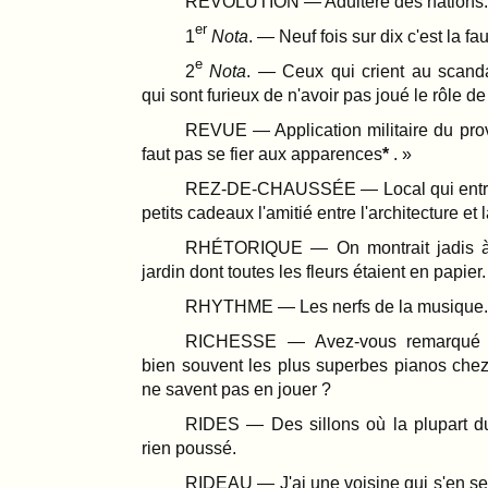
RÉVOLUTION — Adultère des nations.
er
1
Nota
. — Neuf fois sur dix c'est la fa
e
2
Nota
. — Ceux qui crient au scand
qui sont furieux de n'avoir pas joué le rôle de
REVUE — Application militaire du prov
faut pas se fier aux apparences
. »
REZ-DE-CHAUSSÉE — Local qui entret
petits cadeaux l'amitié entre l'architecture et
RHÉTORIQUE — On montrait jadis 
jardin dont toutes les fleurs étaient en papier.
RHYTHME — Les nerfs de la musique.
RICHESSE — Avez-vous remarqué q
bien souvent les plus superbes pianos chez
ne savent pas en jouer ?
RIDES — Des sillons où la plupart du
rien poussé.
RIDEAU — J'ai une voisine qui s'en se