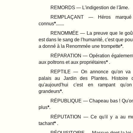
REMORDS — L'indigestion de l'âme.
REMPLAÇANT — Héros marqué e
connus
.......
RENOMMÉE — La preuve que le goût 
est dans le sang de l'humanité, c'est que p
a donné à la Renommée une trompette
.
RÉPARATION — Opération également
aux poltrons et aux propriétaires
.
REPTILE — On annonce qu'on va l
palais au Jardin des Plantes. Histoire 
qu'aujourd'hui c'est en rampant qu'o
grandeurs
.
RÉPUBLIQUE — Chapeau bas ! Qu'on 
plus
.
RÉPUTATION — Ce qu'il y a au mo
tachant
.
RÉQUISITOIRE — Massue dont la loi a 