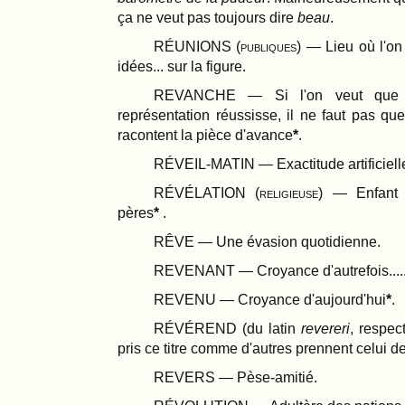
ça ne veut pas toujours dire
beau
.
RÉUNIONS (
publiques
) — Lieu où l'o
idées... sur la figure.
REVANCHE — Si l'on veut que 
représentation réussisse, il ne faut pas qu
racontent la pièce d'avance
.
RÉVEIL-MATIN — Exactitude artificiell
RÉVÉLATION (
religieuse
) — Enfant 
pères
.
RÊVE — Une évasion quotidienne.
REVENANT — Croyance d'autrefois....
REVENU — Croyance d'aujourd'hui
.
RÉVÉREND (du latin
revereri
, respec
pris ce titre comme d'autres prennent celui d
REVERS — Pèse-amitié.