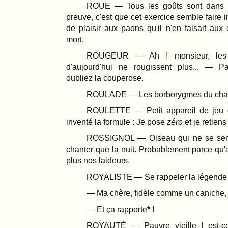
ROUE — Tous les goûts sont dans l
preuve, c'est que cet exercice semble faire i
de plaisir aux paons qu'il n'en faisait au
mort.
ROUGEUR — Ah ! monsieur, les 
d'aujourd'hui ne rougissent plus... — P
oubliez la couperose.
ROULADE — Les borborygmes du cha
ROULETTE — Petit appareil de jeu q
inventé la formule : Je pose
zéro
et je retiens 
ROSSIGNOL — Oiseau qui ne se sen
chanter que la nuit. Probablement parce qu'al
plus nos laideurs.
ROYALISTE — Se rappeler la légende 
— Ma chère, fidèle comme un caniche,
— Et ça rapporte
!
ROYAUTÉ — Pauvre vieille ! est-ce