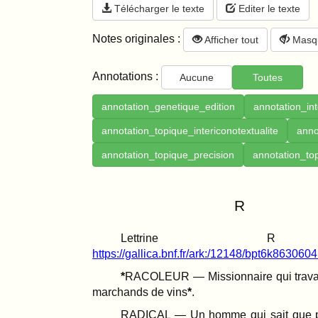
Télécharger le texte
Editer le texte
Notes originales :
Afficher tout
Masqu
Annotations :
Aucune
Toutes
annotation_genetique_edition
annotation_int
annotation_topique_intericonotextualite
anno
annotation_topique_precision
annotation_to
R
Lettrine
https://gallica.bnf.fr/ark:/12148/bpt6k86306
RACOLEUR — Missionnaire qui travail
marchands de vins
.
RADICAL — Un homme qui sait que p