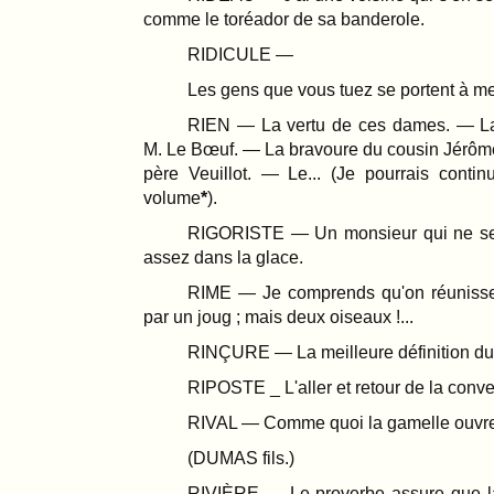
comme le toréador de sa banderole.
RIDICULE —
Les gens que vous tuez se portent à me
RIEN — La vertu de ces dames. — La
M. Le Bœuf. — La bravoure du cousin Jérôme
père Veuillot. — Le... (Je pourrais contin
volume
).
RIGORISTE — Un monsieur qui ne se
assez dans la glace.
RIME — Je comprends qu'on réuniss
par un joug ; mais deux oiseaux !...
RINÇURE — La meilleure définition du
RIPOSTE _ L'aller et retour de la conve
RIVAL — Comme quoi la gamelle ouvre l
(DUMAS fils.)
RIVIÈRE — Le proverbe assure que la 