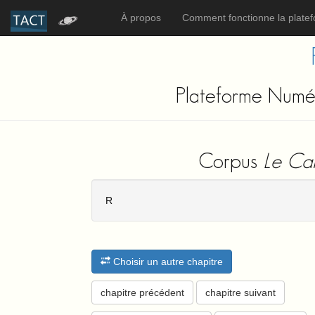
À propos
Comment fonctionne la plate
Plateforme Numér
Corpus
Le Car
R
Choisir un autre chapitre
chapitre précédent
chapitre suivant