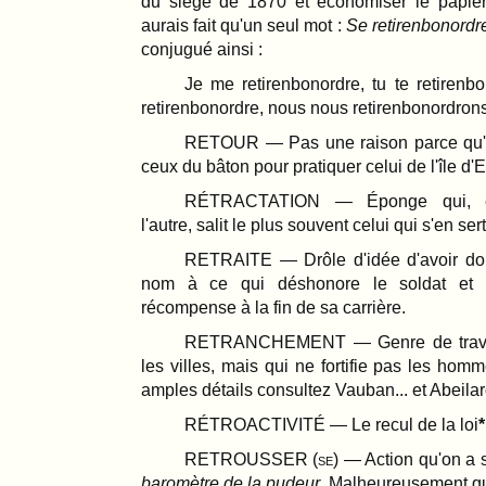
du siége de 1870 et économiser le papier
aurais fait qu'un seul mot :
Se retirenbonordr
conjugué ainsi :
Je me retirenbonordre, tu te retirenbo
retirenbonordre, nous nous retirenbonordron
RETOUR — Pas une raison parce qu'o
ceux du bâton pour pratiquer celui de l'île d'
RÉTRACTATION — Éponge qui, e
l'autre, salit le plus souvent celui qui s'en sert
RETRAITE — Drôle d'idée d'avoir d
nom à ce qui déshonore le soldat et 
récompense à la fin de sa carrière.
RETRANCHEMENT — Genre de travail 
les villes, mais qui ne fortifie pas les hom
amples détails consultez Vauban... et Abeila
RÉTROACTIVITÉ — Le recul de la loi
RETROUSSER (
se
) — Action qu'on a
baromètre
de la pudeur
. Malheureusement qu